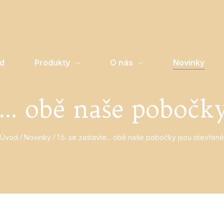
d
Produkty
O nás
Novinky
te... obě naše pobočk
Úvod
Novinky
1.5. se zastavte... obě naše pobočky jsou otevřené