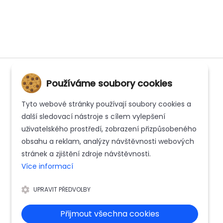
Používáme soubory cookies
Tyto webové stránky používají soubory cookies a
INFORMACE
další sledovací nástroje s cílem vylepšení
uživatelského prostředí, zobrazení přizpůsobeného
Kontakt
obsahu a reklam, analýzy návštěvnosti webových
stránek a zjištění zdroje návštěvnosti.
Whistleblowing
Více informací
Zásady ochrany osobních údajů
UPRAVIT PŘEDVOLBY
Reklamační řád
Přijmout všechna cookies