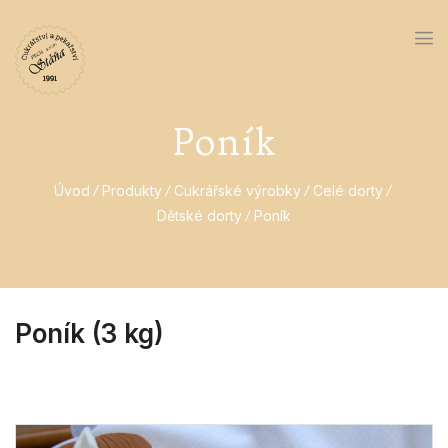
Poník
Úvod
Produkty
Cukrářské výrobky
Celé dorty
Dětské dorty
Poník
Poník (3 kg)