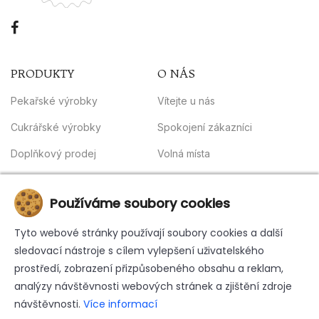
PRODUKTY
O NÁS
Pekařské výrobky
Vítejte u nás
Cukrářské výrobky
Spokojení zákazníci
Doplňkový prodej
Volná místa
Obchodní podmínky
INFORMACE
Používáme soubory cookies
Kontakt
Tyto webové stránky používají soubory cookies a další
sledovací nástroje s cílem vylepšení uživatelského
Whistleblowing
prostředí, zobrazení přizpůsobeného obsahu a reklam,
Zásady ochrany osobních údajů
analýzy návštěvnosti webových stránek a zjištění zdroje
návštěvnosti.
Více informací
Reklamační řád