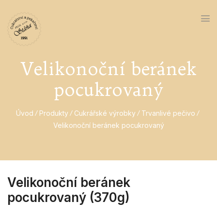
Velikonoční beránek
pocukrovaný
Úvod
Produkty
Cukrářské výrobky
Trvanlivé pečivo
Velikonoční beránek pocukrovaný
Velikonoční beránek
pocukrovaný (370g)