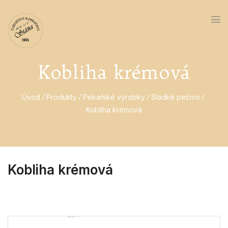
Kobliha krémová
Úvod
Produkty
Pekařské výrobky
Sladké pečivo
Kobliha krémová
Kobliha krémová