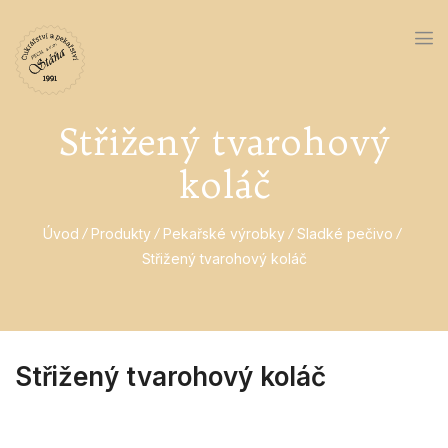
Střižený tvarohový
koláč
Úvod
Produkty
Pekařské výrobky
Sladké pečivo
Střižený tvarohový koláč
Střižený tvarohový koláč