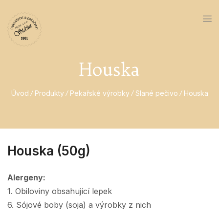
Houska
Úvod
Produkty
Pekařské výrobky
Slané pečivo
Houska
Houska (50g)
Alergeny:
1. Obiloviny obsahující lepek
6. Sójové boby (soja) a výrobky z nich