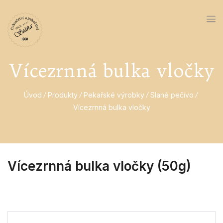
Vícezrnná bulka vločky
Úvod
Produkty
Pekařské výrobky
Slané pečivo
Vícezrnná bulka vločky
Vícezrnná bulka vločky (50g)