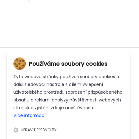
Používáme soubory cookies
Tyto webové stránky používají soubory cookies a
INFORMACE
další sledovací nástroje s cílem vylepšení
uživatelského prostředí, zobrazení přizpůsobeného
Kontakt
obsahu a reklam, analýzy návštěvnosti webových
Whistleblowing
stránek a zjištění zdroje návštěvnosti.
Více informací
Zásady ochrany osobních údajů
UPRAVIT PŘEDVOLBY
Reklamační řád