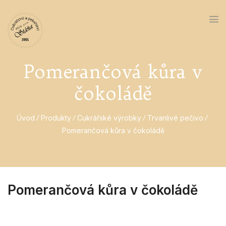
Pomerančová kůra v
čokoládě
Úvod
Produkty
Cukrářské výrobky
Trvanlivé pečivo
Pomerančová kůra v čokoládě
Pomerančová kůra v čokoládě