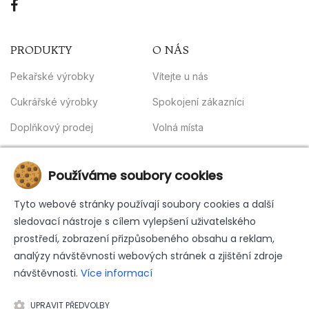
PRODUKTY
O NÁS
Pekařské výrobky
Vítejte u nás
Cukrářské výrobky
Spokojení zákazníci
Doplňkový prodej
Volná místa
Obchodní podmínky
INFORMACE
Používáme soubory cookies
Kontakt
Tyto webové stránky používají soubory cookies a další
sledovací nástroje s cílem vylepšení uživatelského
Whistleblowing
prostředí, zobrazení přizpůsobeného obsahu a reklam,
Zásady ochrany osobních údajů
analýzy návštěvnosti webových stránek a zjištění zdroje
návštěvnosti.
Více informací
Reklamační řád
UPRAVIT PŘEDVOLBY