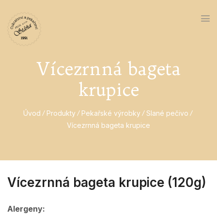
Vícezrnná bageta
krupice
Úvod
Produkty
Pekařské výrobky
Slané pečivo
Vícezrnná bageta krupice
Vícezrnná bageta krupice (120g)
Alergeny: