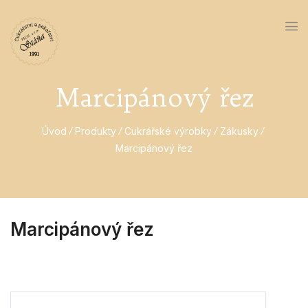
Marcipánový řez
Úvod
Produkty
Cukrářské výrobky
Zákusky
Marcipánový řez
Marcipánový řez