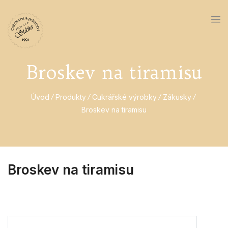
Broskev na tiramisu
Úvod
Produkty
Cukrářské výrobky
Zákusky
Broskev na tiramisu
Broskev na tiramisu