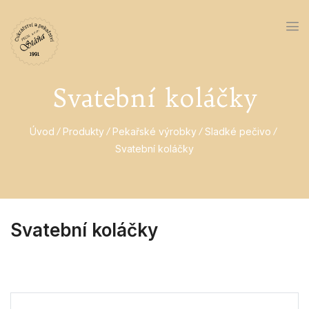
Svatební koláčky
Úvod
Produkty
Pekařské výrobky
Sladké pečivo
Svatební koláčky
Svatební koláčky