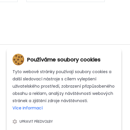
Používáme soubory cookies
Tyto webové stránky používají soubory cookies a
INFORMACE
další sledovací nástroje s cílem vylepšení
uživatelského prostředí, zobrazení přizpůsobeného
Kontakt
obsahu a reklam, analýzy návštěvnosti webových
Whistleblowing
stránek a zjištění zdroje návštěvnosti.
Více informací
Zásady ochrany osobních údajů
UPRAVIT PŘEDVOLBY
Reklamační řád