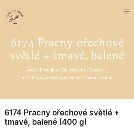
6174 Pracny ořechové
světlé + tmavé, balené
Úvod
Produkty
Objednávky
Cukroví
6174 Pracny ořechové světlé + tmavé, balené
6174 Pracny ořechové světlé +
tmavé, balené (400 g)