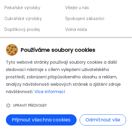
Pekařské výrobky
Vítejte u nás
Cukrářské výrobky
Spokojení zákazníci
Doplňkový prodej
Volná místa
Obchodní podmínky
INFORMACE
Používáme soubory cookies
Kontakt
Tyto webové stránky používají soubory cookies a další
sledovací nástroje s cílem vylepšení uživatelského
Whistleblowing
prostředí, zobrazení přizpůsobeného obsahu a reklam,
Zásady ochrany osobních údajů
analýzy návštěvnosti webových stránek a zjištění zdroje
návštěvnosti.
Více informací
Reklamační řád
UPRAVIT PŘEDVOLBY
Přijmout všechna cookies
Odmítnout vše
© 2026
PECU Stáňa s.r.o.
Vytvořeno
od
1hostingova.cz