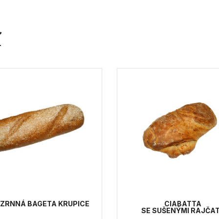
í
EZRNNÁ BAGETA KRUPICE
CIABATTA
SE SUŠENÝMI RAJČA