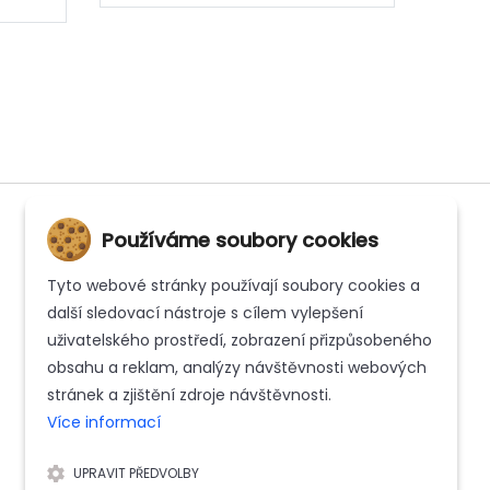
Používáme soubory cookies
Tyto webové stránky používají soubory cookies a
INFORMACE
další sledovací nástroje s cílem vylepšení
uživatelského prostředí, zobrazení přizpůsobeného
Kontakt
obsahu a reklam, analýzy návštěvnosti webových
Whistleblowing
stránek a zjištění zdroje návštěvnosti.
Více informací
Zásady ochrany osobních údajů
UPRAVIT PŘEDVOLBY
Reklamační řád