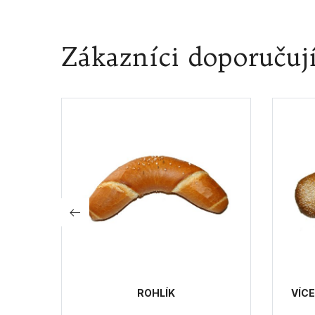
Zákazníci doporučuj
I 600G
ROHLÍK
VÍC