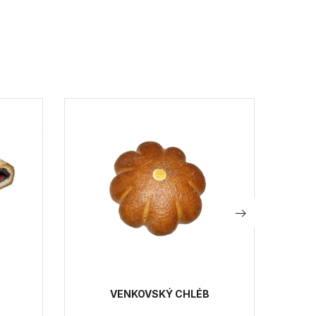
VENKOVSKÝ CHLÉB
B