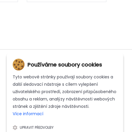
Používáme soubory cookies
Tyto webové stránky používají soubory cookies a
INFORMACE
další sledovací nástroje s cílem vylepšení
uživatelského prostředí, zobrazení přizpůsobeného
Kontakt
obsahu a reklam, analýzy návštěvnosti webových
Whistleblowing
stránek a zjištění zdroje návštěvnosti.
Více informací
Zásady ochrany osobních údajů
UPRAVIT PŘEDVOLBY
Reklamační řád